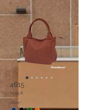
4615
Prezzo
74,99 €
colore
*