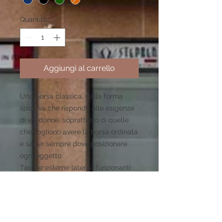
Quantità
*
Aggiungi al carrello
Una borsa classica, dalla forma
sportiva che risponde alle esigenze
di voi donne, soprattutto di quelle
che vogliono avere la borsa ordinata
e saper sempre dove posizionare
ogni oggetto.
Tasche esterne laterali funzionanti
con chiusura lampo in metallo.
Tasca centrale interna con chiusura
lampo che divide in 2
scompartimenti la borsa.