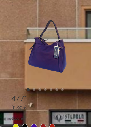
4771
Prezzo
81,99 €
colore
*