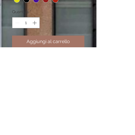
Quantità
*
Aggiungi al carrello
Spettacolare borsa caratterizzata
dalle diverse tasche con chiusura
lampo in metallo.
Manico allungabile che permette di
tenere la borsa in diverse misure.
Fodera interna in cotone
Pelle in vitello martellato morbido;
facile da pulire attraverso del
semplice latte detergente per il viso.
Dimensioni: 36cm larga, 28.5cm alta,